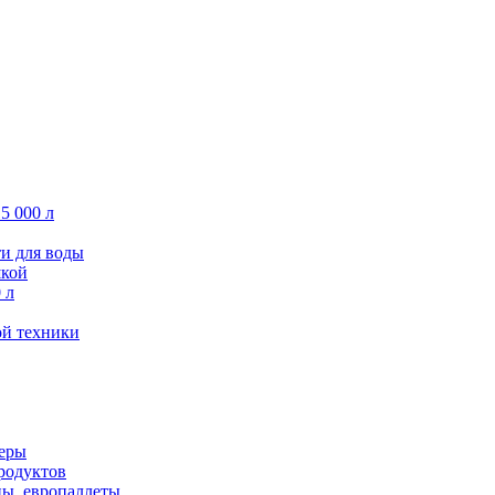
5 000 л
ти для воды
шкой
 л
ой техники
керы
родуктов
ны, европаллеты