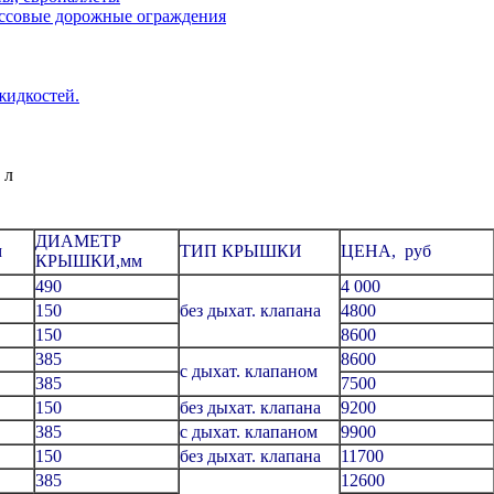
ассовые дорожные ограждения
жидкостей.
 л
ДИАМЕТР
м
ТИП КРЫШКИ
ЦЕНА, руб
КРЫШКИ,мм
490
4 000
150
без дыхат. клапана
4800
150
8600
385
8600
с дыхат. клапаном
385
7500
150
без дыхат. клапана
9200
385
с дыхат. клапаном
9900
150
без дыхат. клапана
11700
385
12600