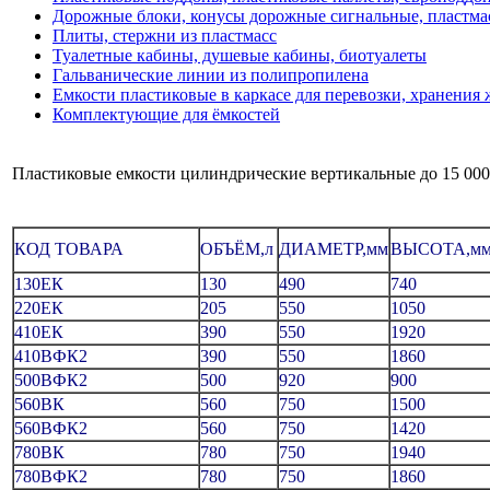
Дорожные блоки, конусы дорожные сигнальные, пластм
Плиты, стержни из пластмасс
Туалетные кабины, душевые кабины, биотуалеты
Гальванические линии из полипропилена
Емкости пластиковые в каркасе для перевозки, хранения 
Комплектующие для ёмкостей
Пластиковые емкости цилиндрические вертикальные до 15 000
КОД ТОВАРА
ОБЪЁМ,л
ДИАМЕТР,мм
ВЫСОТА,м
130ЕК
130
490
740
220ЕК
205
550
1050
410ЕК
390
550
1920
410ВФК2
390
550
1860
500ВФК2
500
920
900
560ВК
560
750
1500
560ВФК2
560
750
1420
780ВК
780
750
1940
780ВФК2
780
750
1860