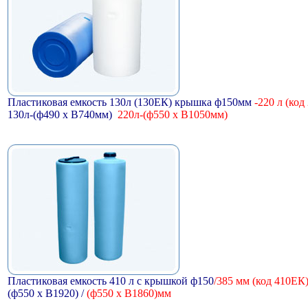
Пластиковая емкость 130л (130ЕК) крышка ф150мм
-220 л (код
130л-(ф490 х В740мм)
220л-(ф550 х В1050мм)
Пластиковая емкость 410 л с крышкой ф150
/385 мм (код 410ЕК
(ф550 х В1920) /
(ф550 х В1860)мм