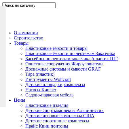
Н
а
п
и
ш
О компании
и
Строительство
т
Товары
е
Пластиковые ёмкости и товары
Пластиковые ёмкости по чертежам Заказчика
н
Бассейны по чертежам заказчика (пластик ПП)
а
Очистные сооружения,Жироуловители
м
Дренажные системы и ёмкости GRAF
Тара (пластик)
Инструменты Wolfcraft
Детские площадки,комплексы
Насосы Karcher
Садово-парковая мебель
Цены
Пластиковые изделия
Детские спорткомплексы Альпинистик
Детские игровые комплексы США
Детские спортивные комплексы
Прайс Квин понтоны