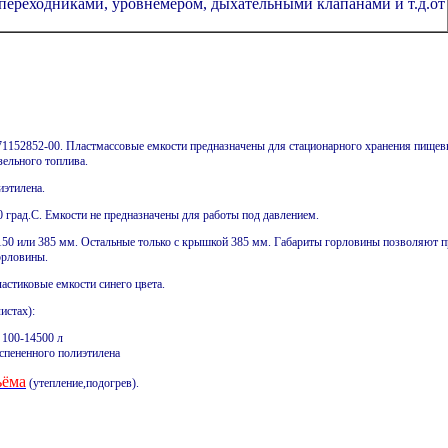
переходниками, уровнемером, дыхательными клапанами и т.д.от
71152852-00. Пластмассовые емкости предназначены для стационарного хранения пище
зельного топлива.
иэтилена.
 град.С. Емкости не предназначены для работы под давлением.
150 или 385 мм. Остальные только с крышкой 385 мм. Габариты горловины позволяют 
орловины.
астиковые емкости синего цвета.
истах):
 100-14500 л
спененного полиэтилена
ъёма
(утепление,подогрев).