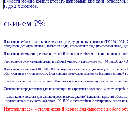
Емкости можно комплектовать шаровыми кранами, отводами, 
½ до 2-х дюймов.
скинем ?%
Пластиковые баки, пластиковые емкости, резервуары выпускаются по ТУ 2291-005-1
продуктов (без ограничений), питьевой воды, агрессивных сред (по согласованию), ди
Пластиковые емкости представляют собой бесшовные оболочки, выполненные из пол
Температура окружающей среды и рабочей жидкости (продуктов) от -40 град.С до +50
Пластиковые емкости 410, 560, 780 л выпускаются в двух модификациях с крышкой 
обслуживание внутри емкости. Под крышку возможна установка фильтра заливной г
Стандартные цвета: белый и синий. Для питьевой воды рекомендуется использовать пл
Специальные предложения (данные позиции не отражены в каталоге на сайте и прайс-л
- пластиковые емкости для сильноагрессивных жидкостей (кислоты, щелочи) объемом
- полиэтиленовые емкости объемом 100-4500 л двухслойные с внутренним слоем из в
Изготавливаем металлический каркас для емкостей любого об