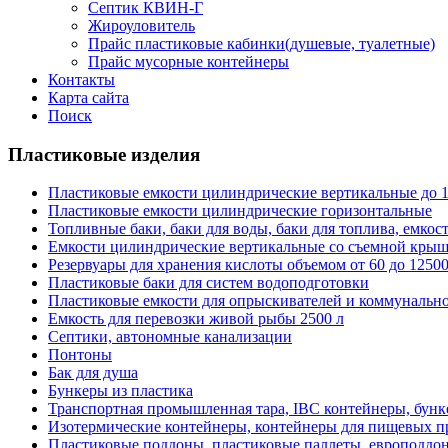
Септик КВИН-Г
Жироуловитель
Прайс пластиковые кабинки(душевые, туалетные)
Прайс мусорные контейнеры
Контакты
Карта сайта
Поиск
Пластиковые изделия
Пластиковые емкости цилиндрические вертикальные до 1
Пластиковые емкости цилиндрические горизонтальные
Топливные баки, баки для воды, баки для топлива, емкос
Емкости цилиндрические вертикальные со съемной кры
Резервуары для хранения кислоты объемом от 60 до 12500
Пластиковые баки для систем водоподготовки
Пластиковые емкости для опрыскивателей и коммунальн
Емкость для перевозки живой рыбы 2500 л
Септики, автономные канализации
Понтоны
Бак для душа
Бункеры из пластика
Транспортная промышленная тара, IBC контейнеры, бун
Изотермические контейнеры, контейнеры для пищевых п
Пластиковые поддоны, пластиковые паллеты, европоддо