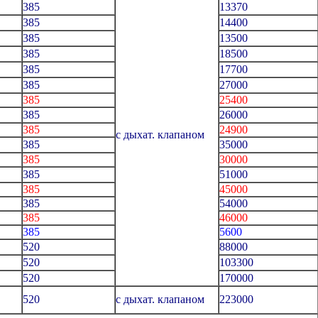
385
13370
385
14400
385
13500
385
18500
385
17700
385
27000
385
25400
385
26000
385
24900
с дыхат. клапаном
385
35000
385
30000
385
51000
385
45000
385
54000
385
46000
385
5600
520
88000
520
103300
520
170000
520
с дыхат. клапаном
223000