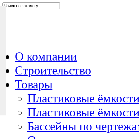
Н
а
п
и
ш
и
т
е
О компании
н
Строительство
а
м
Товары
Пластиковые ёмкости
Пластиковые ёмкости
Бассейны по чертежа