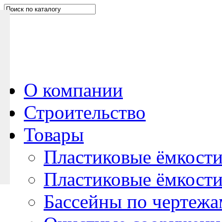
Н
а
п
и
ш
и
т
е
О компании
н
Строительство
а
м
Товары
Пластиковые ёмкости
Пластиковые ёмкости
Бассейны по чертежа