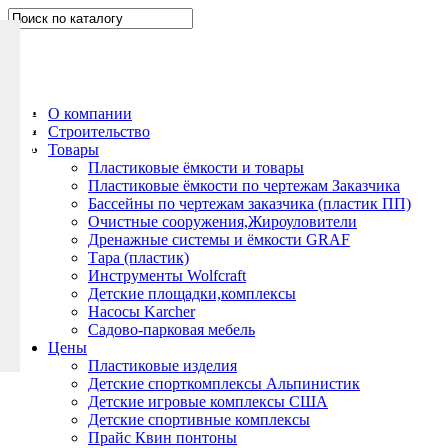
Н
а
п
и
ш
О компании
и
Строительство
т
Товары
е
Пластиковые ёмкости и товары
Пластиковые ёмкости по чертежам Заказчика
н
Бассейны по чертежам заказчика (пластик ПП)
а
Очистные сооружения,Жироуловители
м
Дренажные системы и ёмкости GRAF
Тара (пластик)
Инструменты Wolfcraft
Детские площадки,комплексы
Насосы Karcher
Садово-парковая мебель
Цены
Пластиковые изделия
Детские спорткомплексы Альпинистик
Детские игровые комплексы США
Детские спортивные комплексы
Прайс Квин понтоны