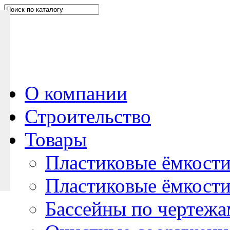
Н
а
п
и
ш
и
т
е
О компании
н
Строительство
а
м
Товары
Пластиковые ёмкости
Пластиковые ёмкости
Бассейны по чертежа