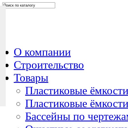
Н
а
п
и
ш
и
т
е
О компании
н
Строительство
а
м
Товары
Пластиковые ёмкости
Пластиковые ёмкости
Бассейны по чертежа