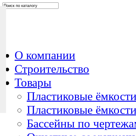
Н
а
п
и
ш
и
т
е
О компании
н
Строительство
а
м
Товары
Пластиковые ёмкости
Пластиковые ёмкости
Бассейны по чертежа