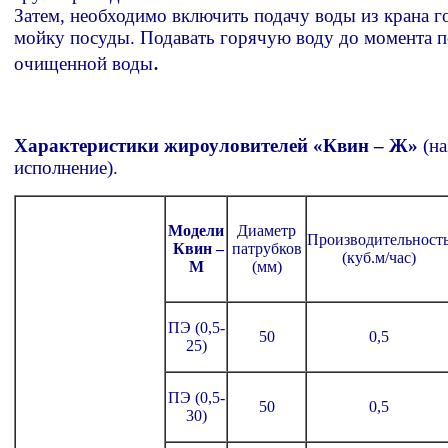
Затем, необходимо включить подачу воды из крана г
мойку посуды. Подавать горячую воду до момента п
.
очищенной воды
Характеристики жироуловителей «Квин – Ж»
(на
исполнение).
Модели
Диаметр
Производительност
Квин –
патрубков
(куб.м/час)
М
(мм)
ПЭ (0,5-
50
0,5
25)
ПЭ (0,5-
50
0,5
30)