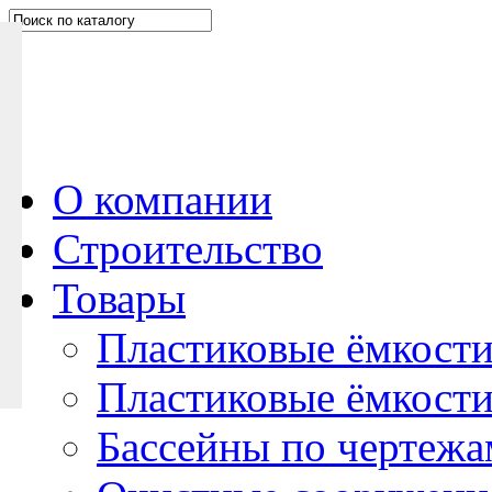
Н
а
п
и
ш
и
т
е
О компании
н
Строительство
а
м
Товары
Пластиковые ёмкости
Пластиковые ёмкости
Бассейны по чертежа