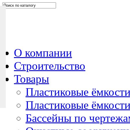
Н
а
п
и
ш
и
т
е
О компании
н
Строительство
а
м
Товары
Пластиковые ёмкости
Пластиковые ёмкости
Бассейны по чертежа