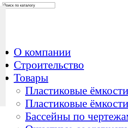
Н
а
п
и
ш
и
т
е
О компании
н
Строительство
а
м
Товары
Пластиковые ёмкости
Пластиковые ёмкости
Бассейны по чертежа