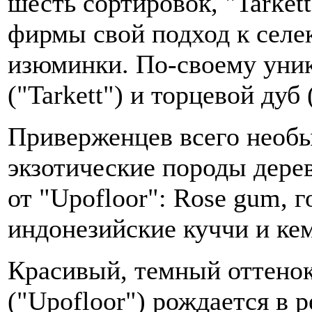
шесть сортировок, "Tarkett
фирмы свой подход к селек
изюминки. По-своему уни
("Tarkett") и торцевой дуб 
Приверженцев всего необы
экзотические породы дерев
от "Upofloor": Rose gum, г
индонезийские куччи и кемп
Красивый, темный оттенок
("Upofloor") рождается в 