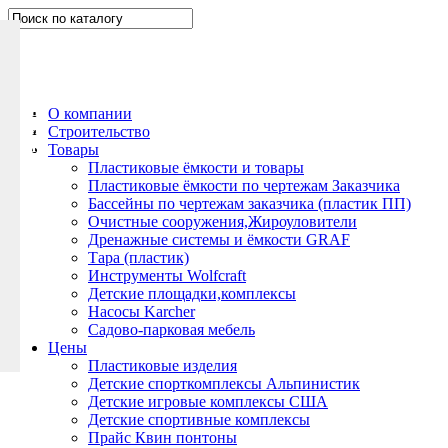
Н
а
п
и
ш
О компании
и
Строительство
т
Товары
е
Пластиковые ёмкости и товары
Пластиковые ёмкости по чертежам Заказчика
н
Бассейны по чертежам заказчика (пластик ПП)
а
Очистные сооружения,Жироуловители
м
Дренажные системы и ёмкости GRAF
Тара (пластик)
Инструменты Wolfcraft
Детские площадки,комплексы
Насосы Karcher
Садово-парковая мебель
Цены
Пластиковые изделия
Детские спорткомплексы Альпинистик
Детские игровые комплексы США
Детские спортивные комплексы
Прайс Квин понтоны