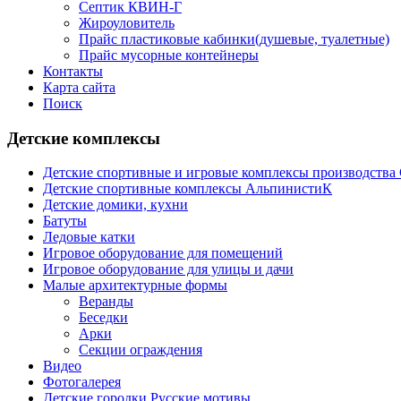
Септик КВИН-Г
Жироуловитель
Прайс пластиковые кабинки(душевые, туалетные)
Прайс мусорные контейнеры
Контакты
Карта сайта
Поиск
Детские комплексы
Детские спортивные и игровые комплексы производств
Детские спортивные комплексы АльпинистиК
Детские домики, кухни
Батуты
Ледовые катки
Игровое оборудование для помещений
Игровое оборудование для улицы и дачи
Малые архитектурные формы
Веранды
Беседки
Арки
Секции ограждения
Видео
Фотогалерея
Детские городки Русские мотивы