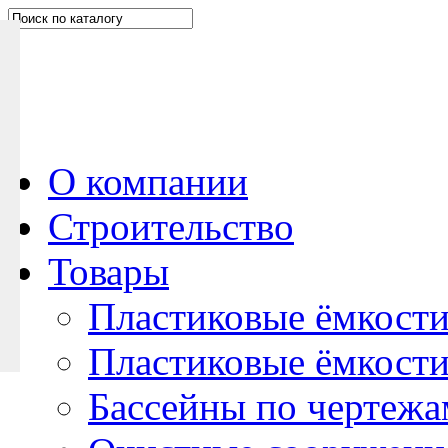
Н
а
п
и
ш
и
т
е
О компании
н
Строительство
а
м
Товары
Пластиковые ёмкости
Пластиковые ёмкости
Бассейны по чертежа