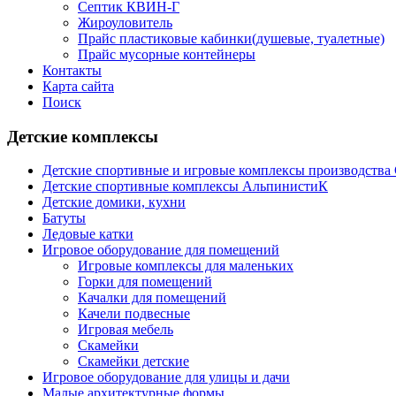
Септик КВИН-Г
Жироуловитель
Прайс пластиковые кабинки(душевые, туалетные)
Прайс мусорные контейнеры
Контакты
Карта сайта
Поиск
Детские комплексы
Детские спортивные и игровые комплексы производств
Детские спортивные комплексы АльпинистиК
Детские домики, кухни
Батуты
Ледовые катки
Игровое оборудование для помещений
Игровые комплексы для маленьких
Горки для помещений
Качалки для помещений
Качели подвесные
Игровая мебель
Скамейки
Скамейки детские
Игровое оборудование для улицы и дачи
Малые архитектурные формы