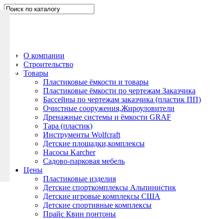
Н
а
п
и
ш
О компании
и
Строительство
т
Товары
е
Пластиковые ёмкости и товары
Пластиковые ёмкости по чертежам Заказчика
н
Бассейны по чертежам заказчика (пластик ПП)
а
Очистные сооружения,Жироуловители
м
Дренажные системы и ёмкости GRAF
Тара (пластик)
Инструменты Wolfcraft
Детские площадки,комплексы
Насосы Karcher
Садово-парковая мебель
Цены
Пластиковые изделия
Детские спорткомплексы Альпинистик
Детские игровые комплексы США
Детские спортивные комплексы
Прайс Квин понтоны