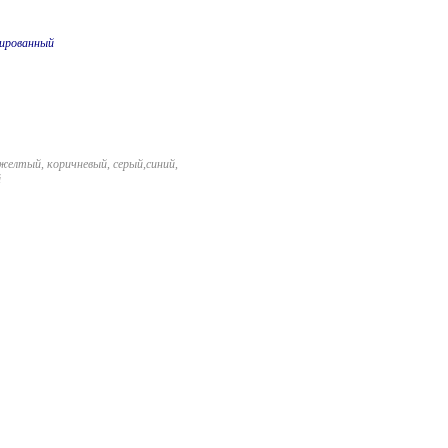
ированный
желтый, коричневый, серый,синий,
й