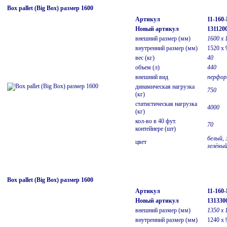
Box pallet (Big Box) размер 1600
Артикул
11-160
Новый артикул
131120
внешний размер (мм)
1600 х 
внутренний размер (мм)
1520 x 
вес (кг)
40
объем (л)
440
внешний вид
перфор
динамическая нагрузка
750
(кг)
статистическая нагрузка
4000
(кг)
кол-во в 40 фут.
70
контейнере (шт)
белый, 
цвет
зелёны
Box pallet (Big Box) размер 1600
Артикул
11-160
Новый артикул
131330
внешний размер (мм)
1350 x 
внутренний размер (мм)
1240 x 