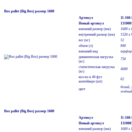
Box pallet (Big Box) размер 1600
Артикул
11-160
Новый артикул
131000
внешний размер (мм)
1600 х 
внутренний размер (мм)
1520 x 
вес (кг)
52
объем (л)
840
внешний вид
перфор
динамическая нагрузка
750
(кг)
статистическая нагрузка
4000
(кг)
кол-во в 40 фут.
62
контейнере (шт)
белый, 
цвет
зелёны
Box pallet (Big Box) размер 1600
Артикул
11-160
Новый артикул
131000
внешний размер (мм)
1600 х 