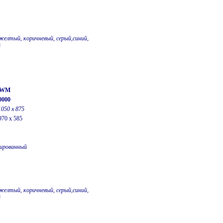
желтый, коричневый, серый,синий,
й
0-WM
0000
1050 х 875
970 x 585
ированный
желтый, коричневый, серый,синий,
й