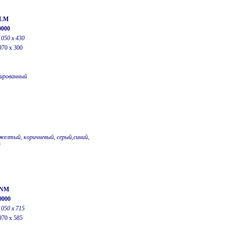
-LM
0000
1050 х 430
970 x 300
ированный
желтый, коричневый, серый,синий,
й
-NM
0000
1050 x 715
970 x 585