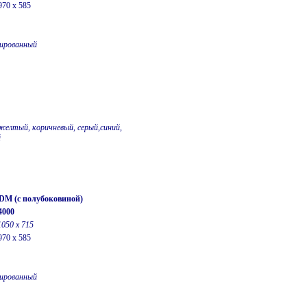
970 x 585
ированный
желтый, коричневый, серый,синий,
й
-DM (с полубоковиной)
4000
1050 х 715
970 x 585
ированный