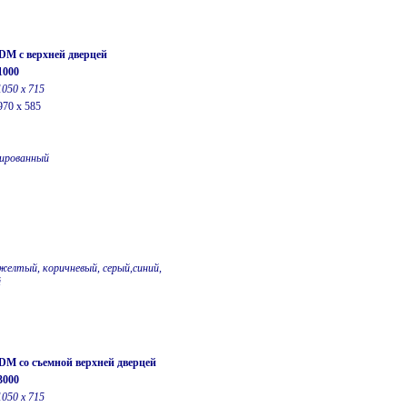
-DM с верхней дверцей
1000
1050 х 715
970 x 585
ированный
желтый, коричневый, серый,синий,
й
-DM со съемной верхней дверцей
3000
1050 х 715