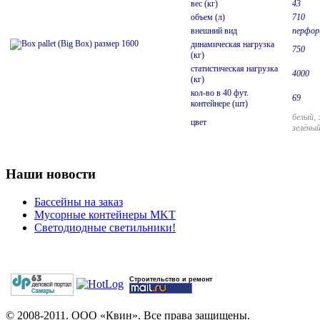
вес (кг)
43
объем (л)
710
внешний вид
перфор
динамическая нагрузка
750
(кг)
статистическая нагрузка
4000
(кг)
кол-во в 40 фут.
69
контейнере (шт)
белый, 
цвет
зелёны
Наши новости
Бассейны на заказ
Мусорные контейнеры MKT
Светодиодные светильники!
Строительство и ремонт
© 2008-2011. ООО «Квин». Все права защищены.