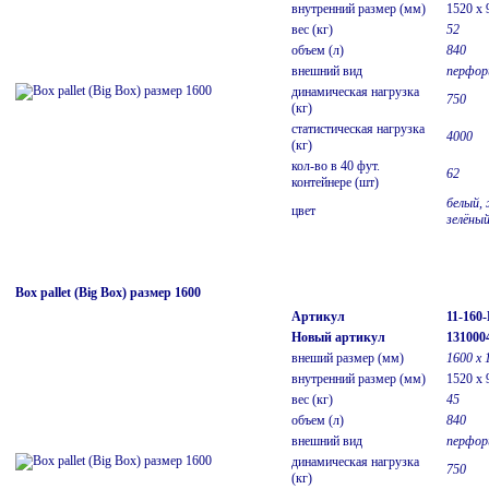
внутренний размер (мм)
1520 x 
вес (кг)
52
объем (л)
840
внешний вид
перфор
динамическая нагрузка
750
(кг)
статистическая нагрузка
4000
(кг)
кол-во в 40 фут.
62
контейнере (шт)
белый, 
цвет
зелёны
Box pallet (Big Box) размер 1600
Артикул
11-160
Новый артикул
131000
внеший размер (мм)
1600 х 
внутренний размер (мм)
1520 x 
вес (кг)
45
объем (л)
840
внешний вид
перфор
динамическая нагрузка
750
(кг)