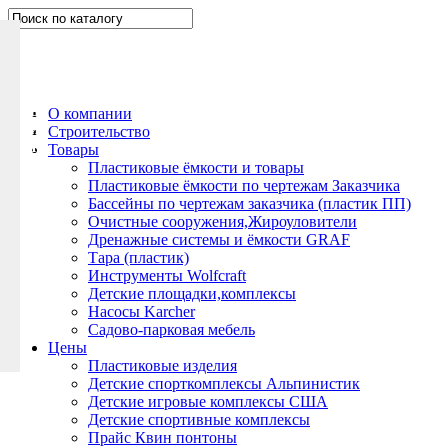
Н
а
п
и
ш
О компании
и
Строительство
т
Товары
е
Пластиковые ёмкости и товары
Пластиковые ёмкости по чертежам Заказчика
н
Бассейны по чертежам заказчика (пластик ПП)
а
Очистные сооружения,Жироуловители
м
Дренажные системы и ёмкости GRAF
Тара (пластик)
Инструменты Wolfcraft
Детские площадки,комплексы
Насосы Karcher
Садово-парковая мебель
Цены
Пластиковые изделия
Детские спорткомплексы Альпинистик
Детские игровые комплексы США
Детские спортивные комплексы
Прайс Квин понтоны