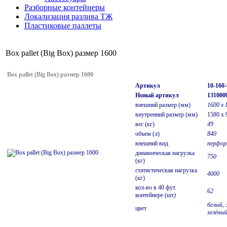
Разборные контейнеры
Локализация разлива ТЖ
Пластиковые паллеты
Box pallet (Big Box) размер 1600
Box pallet (Big Box) размер 1600
Артикул
10-160
Новый артикул
131000
внешний размер (мм)
1600 х 
внутренний размер (мм)
1580 x 
вес (кг)
49
объем (л)
840
внешний вид
перфор
динамическая нагрузка
750
(кг)
статистическая нагрузка
4000
(кг)
кол-во в 40 фут.
62
контейнере (шт
)
белый, 
цвет
зелёны