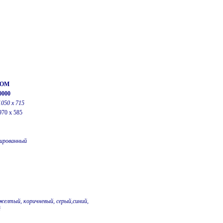
-ОM
0000
1050 х 715
970 x 585
ированный
желтый, коричневый, серый,синий,
й