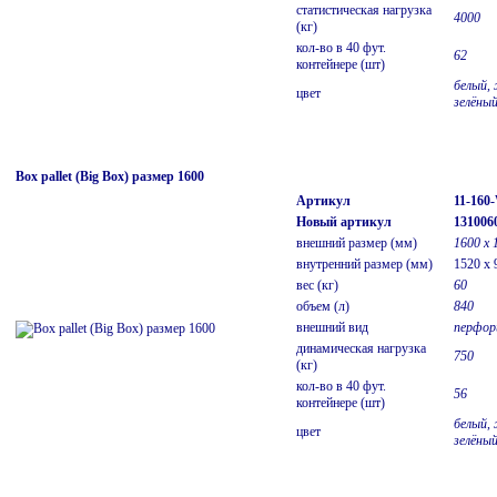
статистическая нагрузка
4000
(кг)
кол-во в 40 фут.
62
контейнере (шт)
белый, 
цвет
зелёны
Box pallet (Big Box) размер 1600
Артикул
11-16
Новый артикул
131006
внешний размер (мм)
1600 х 
внутренний размер (мм)
1520 x 
вес (кг)
60
объем (л)
840
внешний вид
перфор
динамическая нагрузка
750
(кг)
кол-во в 40 фут.
56
контейнере (шт)
белый, 
цвет
зелёны