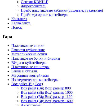
Септик КВИН-Г
Жироуловитель
Прайс пластиковые кабинки(душевые, туалетные)
Прайс мусорные контейнеры
Контакты
Карта сайта
Поиск
Тара
Пластиковые ящики
Ёмкости кубические
Металлические бочки
Пластиковые бочки и бидоны
Вёдра и куботейнеры
Пластиковые канистры
Банки и бутыли
Мусорные контейнеры
Изотермические контейнеры
Box pallet (Big Box)
Box pallet (Big Box) размер 800
Box pallet (Big Box) размер 1000
Box pallet (Big Box) размер 1120
Box pallet (Big Box) размер 1600
Аксессуары