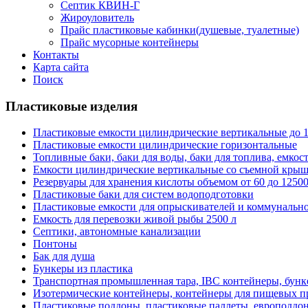
Септик КВИН-Г
Жироуловитель
Прайс пластиковые кабинки(душевые, туалетные)
Прайс мусорные контейнеры
Контакты
Карта сайта
Поиск
Пластиковые изделия
Пластиковые емкости цилиндрические вертикальные до 1
Пластиковые емкости цилиндрические горизонтальные
Топливные баки, баки для воды, баки для топлива, емкос
Емкости цилиндрические вертикальные со съемной кры
Резервуары для хранения кислоты объемом от 60 до 12500
Пластиковые баки для систем водоподготовки
Пластиковые емкости для опрыскивателей и коммунальн
Емкость для перевозки живой рыбы 2500 л
Септики, автономные канализации
Понтоны
Бак для душа
Бункеры из пластика
Транспортная промышленная тара, IBC контейнеры, бун
Изотермические контейнеры, контейнеры для пищевых п
Пластиковые поддоны, пластиковые паллеты, европоддо