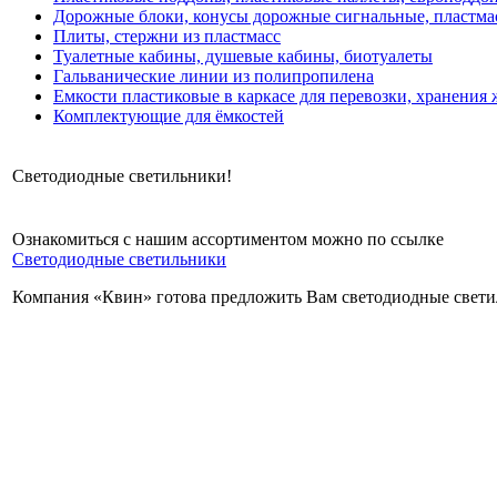
Дорожные блоки, конусы дорожные сигнальные, пластм
Плиты, стержни из пластмасс
Туалетные кабины, душевые кабины, биотуалеты
Гальванические линии из полипропилена
Емкости пластиковые в каркасе для перевозки, хранения 
Комплектующие для ёмкостей
Светодиодные светильники!
Ознакомиться с нашим ассортиментом можно по ссылке
Светодиодные светильники
Компания «Квин» готова предложить Вам светодиодные свети