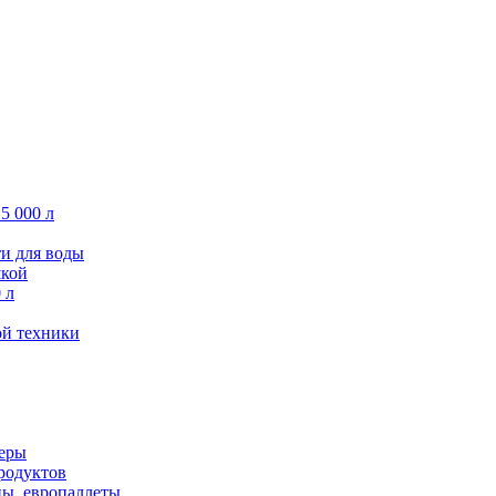
5 000 л
ти для воды
шкой
 л
ой техники
керы
родуктов
ны, европаллеты