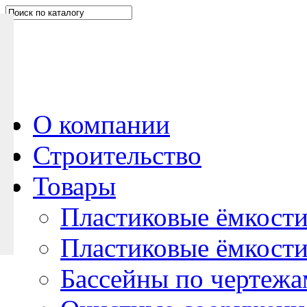
Н
а
п
и
ш
и
т
е
О компании
н
Строительство
а
м
Товары
Пластиковые ёмкости
Пластиковые ёмкости
Бассейны по чертежа