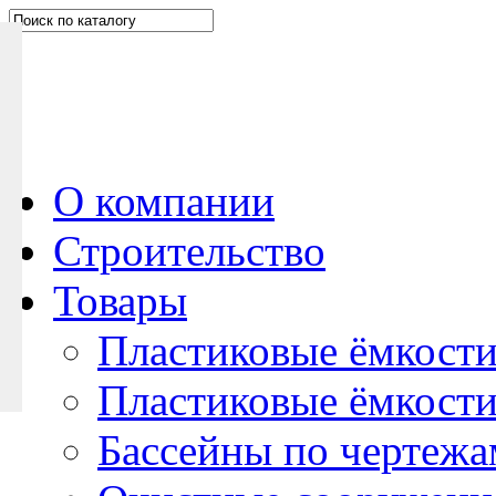
Н
а
п
и
ш
и
т
е
О компании
н
Строительство
а
м
Товары
Пластиковые ёмкости
Пластиковые ёмкости
Бассейны по чертежа