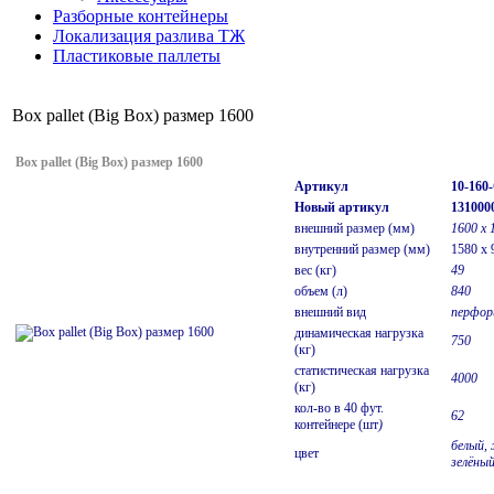
Разборные контейнеры
Локализация разлива ТЖ
Пластиковые паллеты
Box pallet (Big Box) размер 1600
Box pallet (Big Box) размер 1600
Артикул
10-160
Новый артикул
131000
внешний размер (мм)
1600 х 
внутренний размер (мм)
1580 x 
вес (кг)
49
объем (л)
840
внешний вид
перфор
динамическая нагрузка
750
(кг)
статистическая нагрузка
4000
(кг)
кол-во в 40 фут.
62
контейнере (шт
)
белый, 
цвет
зелёны