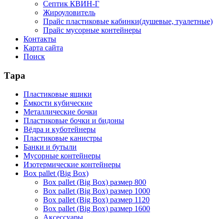
Септик КВИН-Г
Жироуловитель
Прайс пластиковые кабинки(душевые, туалетные)
Прайс мусорные контейнеры
Контакты
Карта сайта
Поиск
Тара
Пластиковые ящики
Ёмкости кубические
Металлические бочки
Пластиковые бочки и бидоны
Вёдра и куботейнеры
Пластиковые канистры
Банки и бутыли
Мусорные контейнеры
Изотермические контейнеры
Box pallet (Big Box)
Box pallet (Big Box) размер 800
Box pallet (Big Box) размер 1000
Box pallet (Big Box) размер 1120
Box pallet (Big Box) размер 1600
Аксессуары