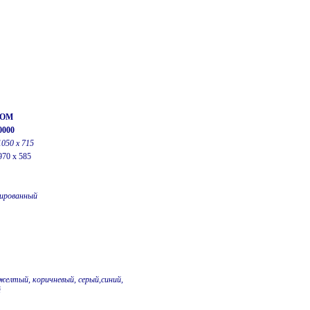
-ОM
0000
1050 х 715
970 x 585
ированный
желтый, коричневый, серый,синий,
й