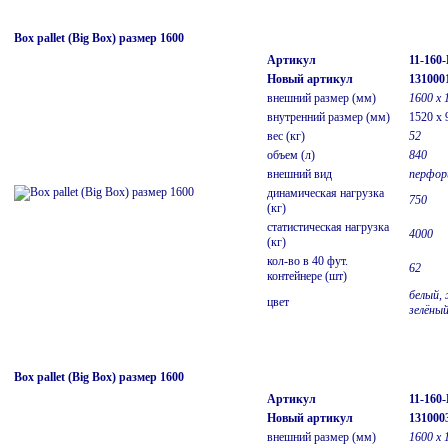
Box pallet (Big Box) размер 1600
Артикул
11-160
Новый артикул
131000
внешний размер (мм)
1600 х 
внутренний размер (мм)
1520 x 
вес (кг)
52
объем (л)
840
внешний вид
перфор
динамическая нагрузка
750
(кг)
статистическая нагрузка
4000
(кг)
кол-во в 40 фут.
62
контейнере (шт)
белый, 
цвет
зелёны
Box pallet (Big Box) размер 1600
Артикул
11-160
Новый артикул
131000
внешний размер (мм)
1600 х 