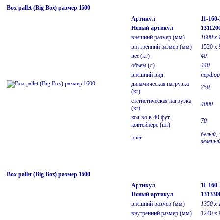
Box pallet (Big Box) размер 1600
Артикул
11-160
Новый артикул
131120
внешний размер (мм)
1600 х 
внутренний размер (мм)
1520 x 
вес (кг)
40
объем (л)
440
внешний вид
перфор
динамическая нагрузка
750
(кг)
статистическая нагрузка
4000
(кг)
кол-во в 40 фут.
70
контейнере (шт)
белый, 
цвет
зелёны
Box pallet (Big Box) размер 1600
Артикул
11-160
Новый артикул
131330
внешний размер (мм)
1350 x 
внутренний размер (мм)
1240 x 