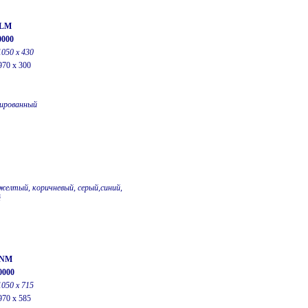
-LM
0000
1050 х 430
970 x 300
ированный
желтый, коричневый, серый,синий,
й
-NM
0000
1050 x 715
970 x 585