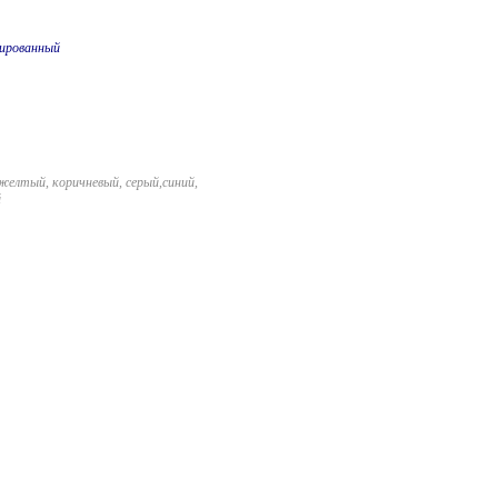
ированный
желтый, коричневый, серый,синий,
й