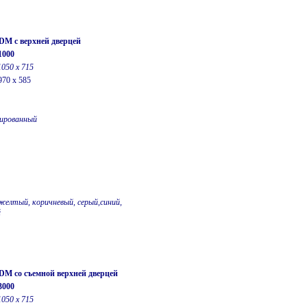
-DM с верхней дверцей
1000
1050 х 715
970 x 585
ированный
желтый, коричневый, серый,синий,
й
-DM со съемной верхней дверцей
3000
1050 х 715