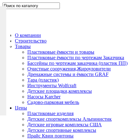
Н
а
п
и
ш
О компании
и
Строительство
т
Товары
е
Пластиковые ёмкости и товары
Пластиковые ёмкости по чертежам Заказчика
н
Бассейны по чертежам заказчика (пластик ПП)
а
Очистные сооружения,Жироуловители
м
Дренажные системы и ёмкости GRAF
Тара (пластик)
Инструменты Wolfcraft
Детские площадки,комплексы
Насосы Karcher
Садово-парковая мебель
Цены
Пластиковые изделия
Детские спорткомплексы Альпинистик
Детские игровые комплексы США
Детские спортивные комплексы
Прайс Квин понтоны