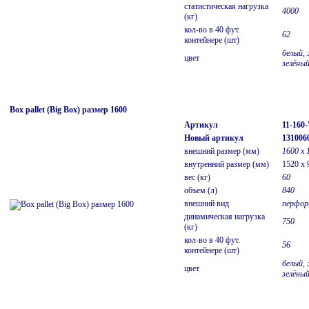
статистическая нагрузка
4000
(кг)
кол-во в 40 фут.
62
контейнере (шт)
белый, 
цвет
зелёны
Box pallet (Big Box) размер 1600
Артикул
11-16
Новый артикул
131006
внешний размер (мм)
1600 х 
внутренний размер (мм)
1520 x 
вес (кг)
60
объем (л)
840
внешний вид
перфор
динамическая нагрузка
750
(кг)
кол-во в 40 фут.
56
контейнере (шт)
белый, 
цвет
зелёны