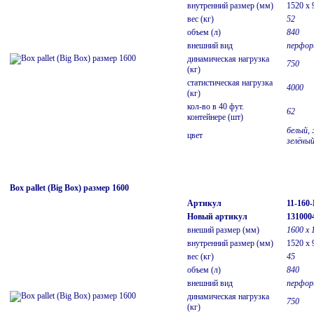
внутренний размер (мм)
1520 x 
вес (кг)
52
объем (л)
840
внешний вид
перфор
динамическая нагрузка
750
(кг)
статистическая нагрузка
4000
(кг)
кол-во в 40 фут.
62
контейнере (шт)
белый, 
цвет
зелёны
Box pallet (Big Box) размер 1600
Артикул
11-160
Новый артикул
131000
внеший размер (мм)
1600 х 
внутренний размер (мм)
1520 x 
вес (кг)
45
объем (л)
840
внешний вид
перфор
динамическая нагрузка
750
(кг)