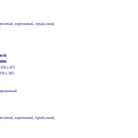
желтый, коричневый, серый,синий,
й
0-WM
0000
1050 х 875
970 x 585
ированный
желтый, коричневый, серый,синий,
й