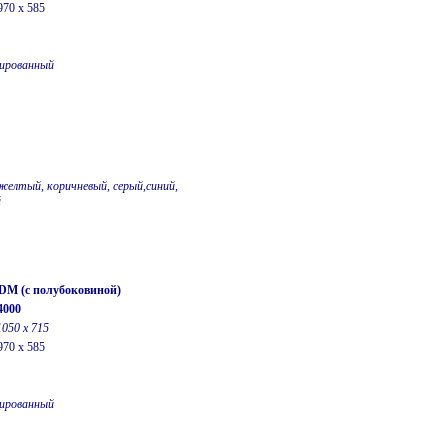
970 x 585
ированный
желтый, коричневый, серый,синий,
й
-DM (с полубоковиной)
4000
1050 х 715
970 x 585
ированный