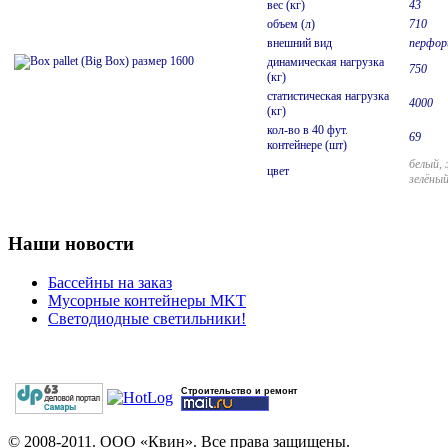
вес (кг)
43
объем (л)
710
внешний вид
перфор
динамическая нагрузка
750
(кг)
статистическая нагрузка
4000
(кг)
кол-во в 40 фут.
69
контейнере (шт)
белый, 
цвет
зелёны
Наши новости
Бассейны на заказ
Мусорные контейнеры MKT
Светодиодные светильники!
Строительство и ремонт
© 2008-2011. ООО «Квин». Все права защищены.