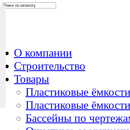
Н
а
п
и
ш
и
т
е
О компании
н
Строительство
а
м
Товары
Пластиковые ёмкости
Пластиковые ёмкости
Бассейны по чертежа